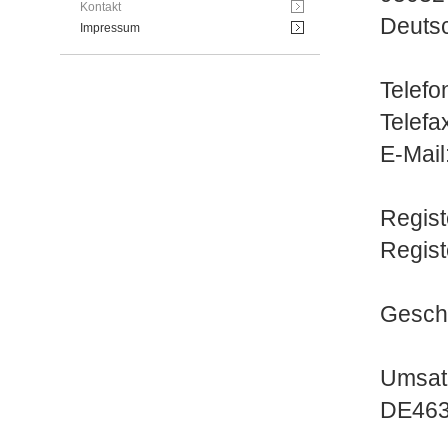
Kontakt
Deuts
Impressum
Telefo
Telefa
E-Mail
Regist
Regis
Geschä
Umsatz
DE463