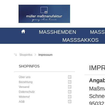
MASSHEMDEN
MASS
MASSSAKKOS
Shopinfos
Impressum
IMP
SHOPINFOS
Über uns
Angab
Bezahlung
Versand
Maßma
Datenschutz
Schne
Widerruf
AGB
95032