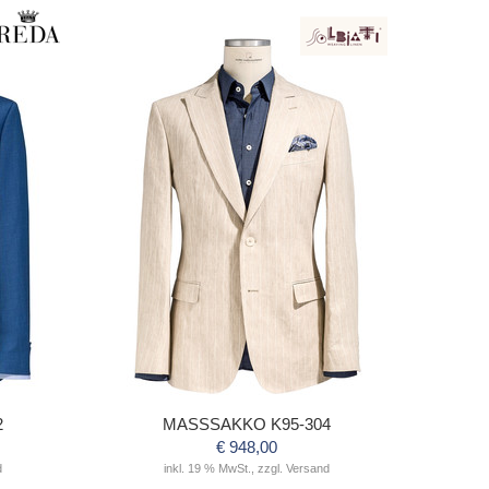
2
MASSSAKKO K95-304
€ 948,00
d
inkl. 19 % MwSt., zzgl. Versand