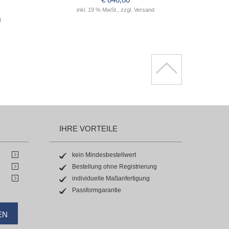
inkl. 19 % MwSt., zzgl. Versand
d
IHRE VORTEILE
kein Mindesbestellwert
Bestellung ohne Registrierung
individuelle Maßanfertigung
Passformgarantie
EN