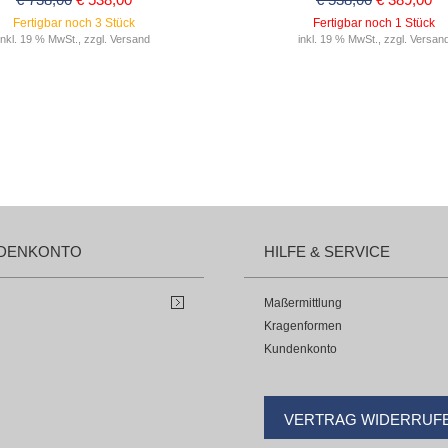
Fertigbar noch 3 Stück
Fertigbar noch 1 Stück
inkl. 19 % MwSt., zzgl. Versand
inkl. 19 % MwSt., zzgl. Versan
DENKONTO
HILFE & SERVICE
Maßermittlung
Kragenformen
Kundenkonto
VERTRAG WIDERRUF