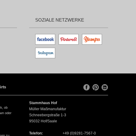
SOZIALE NETZWERKE
irts
Stammhaus Hof
ck, ob
Müller Maßmanufaktur
own oder
Schneebergstraße 1-3
95032
Hof/Saale
Telefon:
+49 (0)9281-7567-0
sen zu