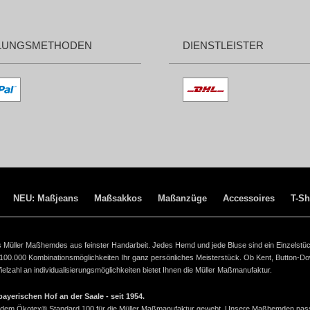
LUNGSMETHODEN
DIENSTLEISTER
NEU: Maßjeans
Maßsakkos
Maßanzüge
Accessoires
T-Sh
ines Müller Maßhemdes aus feinster Handarbeit. Jedes Hemd und jede Bluse sind ein Einzelstü
 100.000 Kombinationsmöglichkeiten Ihr ganz persönliches Meisterstück. Ob Kent, Button-D
lzahl an individualisierungsmöglichkeiten bietet Ihnen die Müller Maßmanufaktur.
yerischen Hof an der Saale - seit 1954.
ach dem Ökotex® Standard 100 für die Müller Maßmanufaktur gewebt. Unsere Maßhemden pas