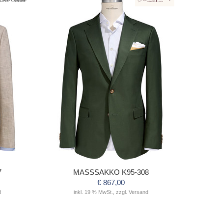
7
MASSSAKKO K95-308
€ 867,00
d
inkl. 19 % MwSt., zzgl. Versand