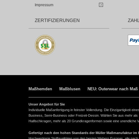
Impressum
ZERTIFIZIERUNGEN
ZAH
Maßhemden
Maßblusen
NEU: Outerwear nach Maß
Unser Angebot für Sie
Individuelle Maßanfertigung in feinster Vollendung. Die Einzigartigkeit e
Business, Semi-Business oder Freizeit-Dessin. Wählen Sie aus mehr als
Haifischkragen, mehr als 20 Grundkragenformen sowie eine unendliche Vie
Gefertigt nach den hohen Standards der Müller Maßmanufaktur im ba
Hochwertigste Stoffqualitäten von den besten Webern Europas, alle n