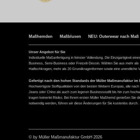
Maßhemden
Maßblusen
NEU: Outerwear nach Maß
Unser Angebot für Sie
Individuelle Maßanfertigung in feinster Vollendung. Die Einzigartigkeit e
Business, Semi-Business oder Freizeit-Dessin. Wählen Sie aus mehr als
Haifischkragen, mehr als 20 Grundkragenformen sowie eine unendliche Vie
Gefertigt nach den hohen Standards der Müller Maßmanufaktur im ba
Hochwertigste Stoffqualitäten von den besten Webern Europas, alle n
Jeans oder Chino als auch zum legeren Businessoutfit bis hin zum hoch
tragen keinerlei Risiko. Bei Ihrem ersten Müller Maßhemd genießen Sie
notwendig werden, führen wir diese Änderungen für Sie kostenlos durch.
© by Müller Maßmanufaktur GmbH 2026