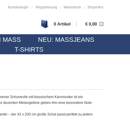
|
|
|
Kundenlogin
Registrierung
Warenkorb
Shopinfos
|
0 Artikel
€
0,00
 MASS
NEU: MASSJEANS
T-SHIRTS
iner Schurwolle mit klassischem Karomuster ist ein
ine dezenten Melangetöne geben ihm eine besondere Note.
ntel – der 43 x 200 cm große Schal passt perfekt zu jedem