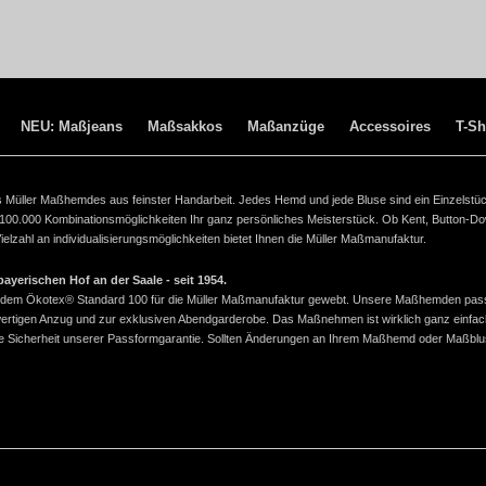
NEU: Maßjeans
Maßsakkos
Maßanzüge
Accessoires
T-Sh
ines Müller Maßhemdes aus feinster Handarbeit. Jedes Hemd und jede Bluse sind ein Einzelstü
 100.000 Kombinationsmöglichkeiten Ihr ganz persönliches Meisterstück. Ob Kent, Button-D
lzahl an individualisierungsmöglichkeiten bietet Ihnen die Müller Maßmanufaktur.
yerischen Hof an der Saale - seit 1954.
ach dem Ökotex® Standard 100 für die Müller Maßmanufaktur gewebt. Unsere Maßhemden pas
wertigen Anzug und zur exklusiven Abendgarderobe. Das Maßnehmen ist wirklich ganz einfac
 die Sicherheit unserer Passformgarantie. Sollten Änderungen an Ihrem Maßhemd oder Maßbl