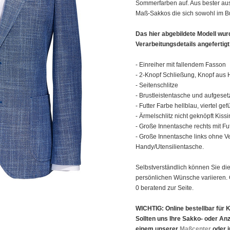
Sommerfarben auf. Aus bester aust
Maß-Sakkos die sich sowohl im Bus
Das hier abgebildete Modell wur
Verarbeitungsdetails angefertigt
- Einreiher mit fallendem Fasson
- 2-Knopf Schließung, Knopf aus H
- Seitenschlitze
- Brustleistentasche und aufgeset
- Futter Farbe hellblau, viertel gefü
- Ärmelschlitz nicht geknöpft Kiss
- Große Innentasche rechts mit Fu
- Große Innentasche links ohne Ve
Handy/Utensilientasche.
Selbstverständlich können Sie die
persönlichen Wünsche variieren. G
0 beratend zur Seite.
WICHTIG: Online bestellbar für K
Sollten uns Ihre Sakko- oder An
einem unserer
Maßcenter
oder 