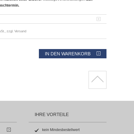
nschtermin.
St., zzgl. Versand
IN DEN WARENKORB
IHRE VORTEILE
kein Mindesbestellwert