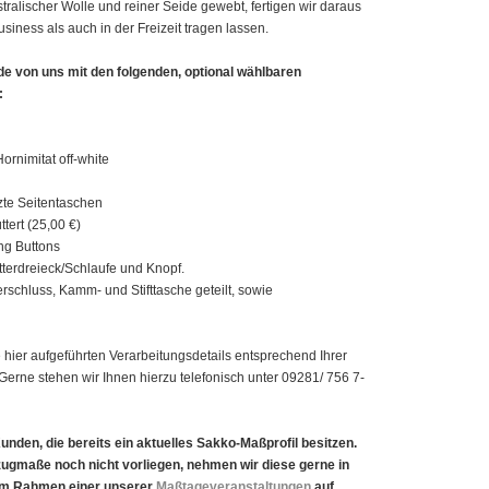
ralischer Wolle und reiner Seide gewebt, fertigen wir daraus
iness als auch in der Freizeit tragen lassen.
de von uns mit den folgenden, optional wählbaren
:
ornimitat off-white
zte Seitentaschen
ttert (25,00 €)
ing Buttons
tterdreieck/Schlaufe und Knopf.
rschluss, Kamm- und Stifttasche geteilt, sowie
 hier aufgeführten Verarbeitungsdetails entsprechend Ihrer
erne stehen wir Ihnen hierzu telefonisch unter 09281/ 756 7-
unden, die bereits ein aktuelles Sakko-Maßprofil besitzen.
zugmaße noch nicht vorliegen, nehmen wir diese gerne in
im Rahmen einer unserer
Maßtageveranstaltungen
auf.