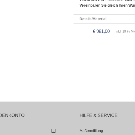
Vereinbaren Sie gleich Ihren Wu
Details/Material
€ 981,00
inkl. 19 % Mw
DENKONTO
HILFE & SERVICE
Maßermittlung