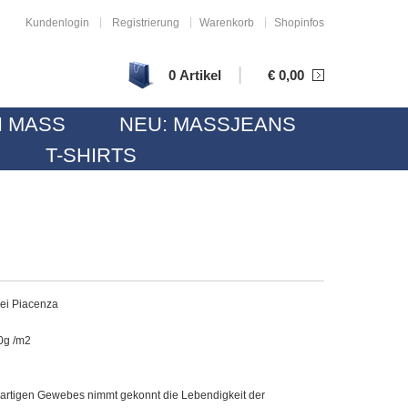
|
|
|
Kundenlogin
Registrierung
Warenkorb
Shopinfos
|
0 Artikel
€
0,00
 MASS
NEU: MASSJEANS
T-SHIRTS
rei Piacenza
0g /m2
zigartigen Gewebes nimmt gekonnt die Lebendigkeit der