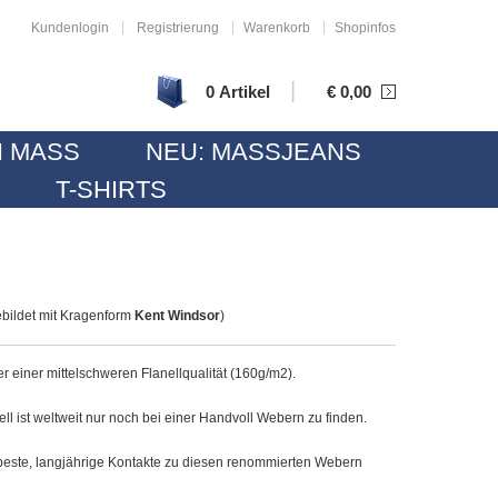
|
|
|
Kundenlogin
Registrierung
Warenkorb
Shopinfos
|
0 Artikel
€
0,00
 MASS
NEU: MASSJEANS
T-SHIRTS
bildet mit Kragenform
Kent Windsor
)
er einer mittelschweren Flanellqualität (160g/m2).
l ist weltweit nur noch bei einer Handvoll Webern zu finden.
beste, langjährige Kontakte zu diesen renommierten Webern