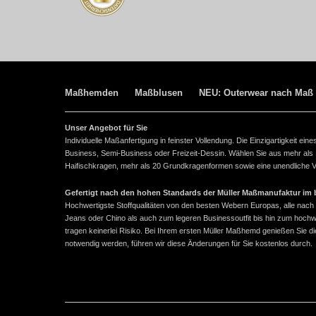
Maßhemden
Maßblusen
NEU: Outerwear nach Maß
Unser Angebot für Sie
Individuelle Maßanfertigung in feinster Vollendung. Die Einzigartigkeit e
Business, Semi-Business oder Freizeit-Dessin. Wählen Sie aus mehr als
Haifischkragen, mehr als 20 Grundkragenformen sowie eine unendliche Vie
Gefertigt nach den hohen Standards der Müller Maßmanufaktur im ba
Hochwertigste Stoffqualitäten von den besten Webern Europas, alle n
Jeans oder Chino als auch zum legeren Businessoutfit bis hin zum hoch
tragen keinerlei Risiko. Bei Ihrem ersten Müller Maßhemd genießen Sie
notwendig werden, führen wir diese Änderungen für Sie kostenlos durch.