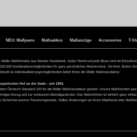
NEU: Maßjeans
Maßsakkos
Maßanzüge
Accessoires
T-Sh
ines Müller Maßhemdes aus feinster Handarbeit. Jedes Hemd und jede Bluse sind ein Einzelstü
 100.000 Kombinationsmöglichkeiten Ihr ganz persönliches Meisterstück. Ob Kent, Button-D
lzahl an individualisierungsmöglichkeiten bietet Ihnen die Müller Maßmanufaktur.
yerischen Hof an der Saale - seit 1954.
ach dem Ökotex® Standard 100 für die Müller Maßmanufaktur gewebt. Unsere Maßhemden pas
wertigen Anzug und zur exklusiven Abendgarderobe. Das Maßnehmen ist wirklich ganz einfac
 die Sicherheit unserer Passformgarantie. Sollten Änderungen an Ihrem Maßhemd oder Maßbl