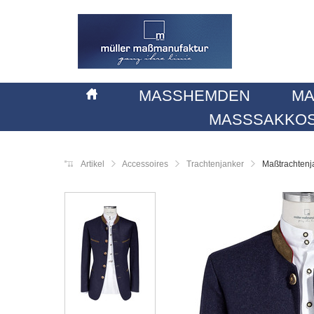
MASSHEMDEN
MA
MASSSAKKOS
Artikel
Accessoires
Trachtenjanker
Maßtrachtenj