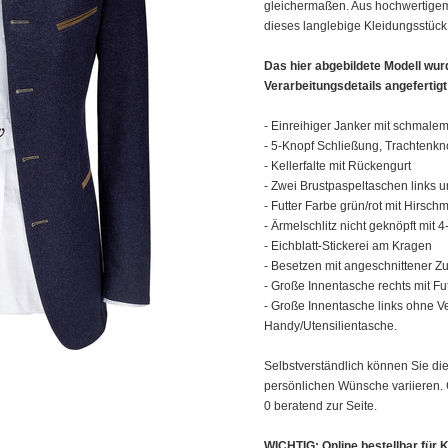
gleichermaßen. Aus hochwertigem, 
dieses langlebige Kleidungsstück 
Das hier abgebildete Modell wur
Verarbeitungsdetails angefertigt
- Einreihiger Janker mit schmale
- 5-Knopf Schließung, Trachtenk
- Kellerfalte mit Rückengurt
- Zwei Brustpaspeltaschen links u
- Futter Farbe grün/rot mit Hirschm
- Ärmelschlitz nicht geknöpft mit 
- Eichblatt-Stickerei am Kragen
- Besetzen mit angeschnittener Z
- Große Innentasche rechts mit Fu
- Große Innentasche links ohne Ve
Handy/Utensilientasche.
Selbstverständlich können Sie die
persönlichen Wünsche variieren. G
0 beratend zur Seite.
WICHTIG: Online bestellbar für K