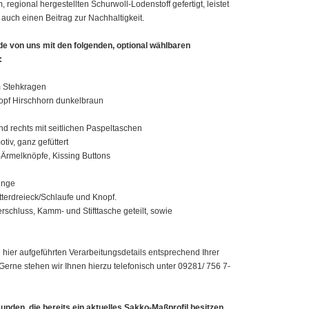
regional hergestellten Schurwoll-Lodenstoff gefertigt, leistet
auch einen Beitrag zur Nachhaltigkeit.
de von uns mit den folgenden, optional wählbaren
:
m Stehkragen
nopf Hirschhorn dunkelbraun
nd rechts mit seitlichen Paspeltaschen
otiv, ganz gefüttert
4-Ärmelknöpfe, Kissing Buttons
unge
tterdreieck/Schlaufe und Knopf.
rschluss, Kamm- und Stifttasche geteilt, sowie
 hier aufgeführten Verarbeitungsdetails entsprechend Ihrer
erne stehen wir Ihnen hierzu telefonisch unter 09281/ 756 7-
unden, die bereits ein aktuelles Sakko-Maßprofil besitzen.