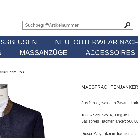
SSBLUSEN
NEU: OUTERWEAR NACH
MASSANZÜGE
ACCESSOIRES
anker K95-053
MASSTRACHTENJANKER K
Aus feinst gewalkten Bavaria Lod
100 % Schurwolle, 330g /m2
Basispreis Trachtenjanker: 560,0
Dieser Maßjanker im traditionelle