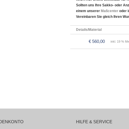
Sollten uns Ihre Sakko- oder An
einem unserer
Maßcenter
oder 
Vereinbaren Sie gleich Ihren Wu
Details/Material
€ 560,00
inkl. 19 % Mw
DENKONTO
HILFE & SERVICE