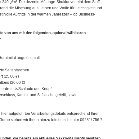
 240 g/m². Die dezente Mélange-Struktur verleiht dem Stoff
hrend die Mischung aus Leinen und Wolle für Leichtigkeit und
 stilvolle Auftritte in der warmen Jahreszeit – ob Business-
de von uns mit den folgenden, optional wählbaren
:
ornimitat angetönt matt
zte Seitentaschen
ert (25,00 €)
uttons (20,00 €)
tterdreieck/Schlaufe und Knopf.
rschluss, Kamm- und Stifttasche geteilt, sowie
 hier aufgeführten Verarbeitungsdetails entsprechend Ihrer
erne stehen wir Ihnen hierzu telefonisch unter 09281/ 756 7-
unden, die bereits ein aktuelles Sakko-Maßprofil besitzen.