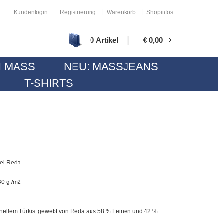
|
|
|
Kundenlogin
Registrierung
Warenkorb
Shopinfos
|
0 Artikel
€
0,00
 MASS
NEU: MASSJEANS
T-SHIRTS
rei Reda
60 g /m2
n hellem Türkis, gewebt von Reda aus 58 % Leinen und 42 %