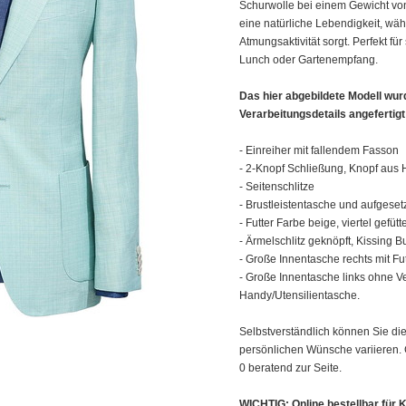
Schurwolle bei einem Gewicht von
eine natürliche Lebendigkeit, wä
Atmungsaktivität sorgt. Perfekt für
Lunch oder Gartenempfang.
Das hier abgebildete Modell wur
Verarbeitungsdetails angefertigt
- Einreiher mit fallendem Fasson
- 2-Knopf Schließung, Knopf aus H
- Seitenschlitze
- Brustleistentasche und aufgeset
- Futter Farbe beige, viertel gefütt
- Ärmelschlitz geknöpft, Kissing B
- Große Innentasche rechts mit Fu
- Große Innentasche links ohne Ve
Handy/Utensilientasche.
Selbstverständlich können Sie die
persönlichen Wünsche variieren. G
0 beratend zur Seite.
WICHTIG: Online bestellbar für K