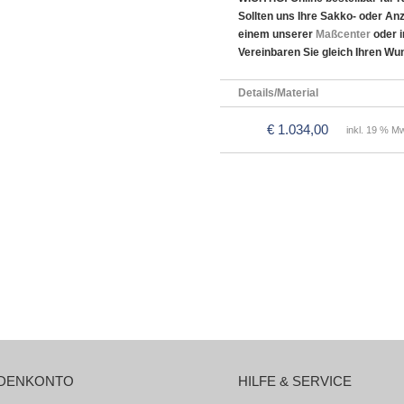
Sollten uns Ihre Sakko- oder An
einem unserer
Maßcenter
oder 
Vereinbaren Sie gleich Ihren Wu
Details/Material
€ 1.034,00
inkl. 19 % Mw
DENKONTO
HILFE & SERVICE