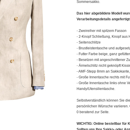
Sommersakko.
Das hier abgebildete Modell wur
Verarbeitungsdetails angefertigt
- Zweireiher mit spitzem Fasson
- 2-Knopf Schließung, Knopf aus 
- Seitenschlitze
- Brustleistentasche und aufgeset
- Futter Farbe beige, ganz gefütter
- Besetzen mit angeschnittener Z
- Ärmelschlitz nicht geknöpft Kiss
- AMF-Stepp 8mm an Sakkokante, 
- Große Innentasche rechts mit Fu
- Große Innentasche links ohne Ve
Handy/Utensilientasche.
Selbstverständlich können Sie die
persönlichen Wünsche variieren. G
0 beratend zur Seite.
WICHTIG: Online bestellbar für K
Sollten uns Ihre Sakko- oder An