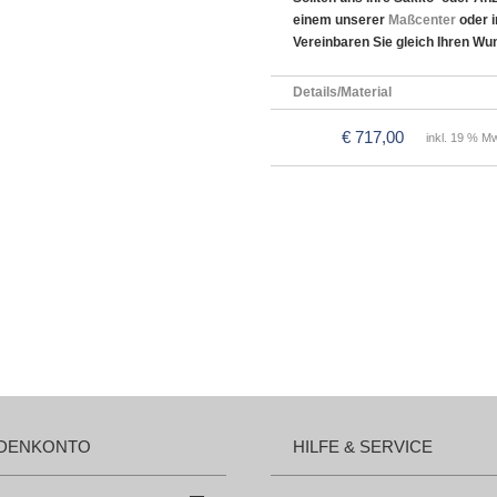
einem unserer
Maßcenter
oder 
Vereinbaren Sie gleich Ihren Wu
Details/Material
€ 717,00
inkl. 19 % Mw
DENKONTO
HILFE & SERVICE