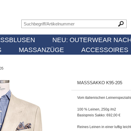
SSBLUSEN
NEU: OUTERWEAR NACH
MASSANZÜGE
ACCESSOIRES
05
MASSSAKKO K95-205
Vom italienischen Leinenspezialis
100 % Leinen, 250g /m2
Basispreis Sakko: 692,00 €
Reines Leinen in einer luftig leich