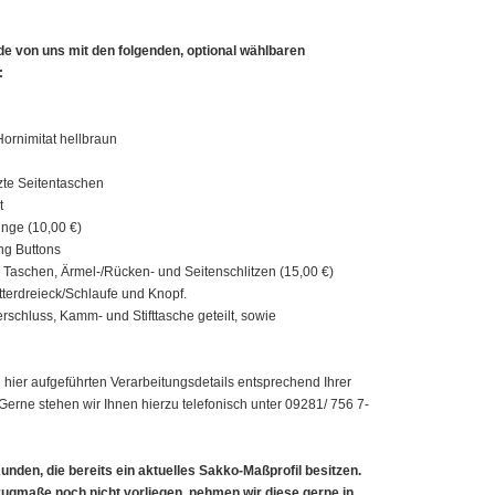
de von uns mit den folgenden, optional wählbaren
:
Hornimitat hellbraun
zte Seitentaschen
t
unge (10,00 €)
ing Buttons
Taschen, Ärmel-/Rücken- und Seitenschlitzen (15,00 €)
tterdreieck/Schlaufe und Knopf.
rschluss, Kamm- und Stifttasche geteilt, sowie
 hier aufgeführten Verarbeitungsdetails entsprechend Ihrer
erne stehen wir Ihnen hierzu telefonisch unter 09281/ 756 7-
unden, die bereits ein aktuelles Sakko-Maßprofil besitzen.
zugmaße noch nicht vorliegen, nehmen wir diese gerne in