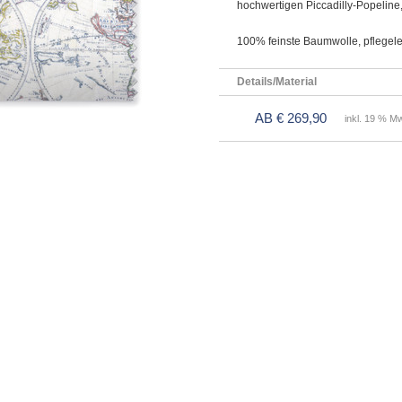
hochwertigen Piccadilly-Popeline, g
100% feinste Baumwolle, pflegele
Details/Material
AB € 269,90
inkl. 19 % Mw