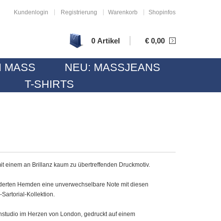
|
|
|
Kundenlogin
Registrierung
Warenkorb
Shopinfos
|
0 Artikel
€
0,00
 MASS
NEU: MASSJEANS
T-SHIRTS
it einem an Brillanz kaum zu übertreffenden Druckmotiv.
derten Hemden eine unverwechselbare Note mit diesen
-Sartorial-Kollektion.
studio im Herzen von London, gedruckt auf einem