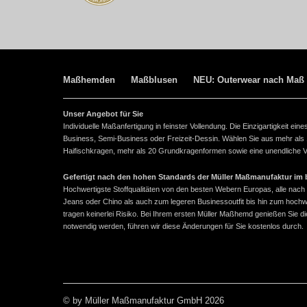
Maßhemden
Maßblusen
NEU: Outerwear nach Maß
Unser Angebot für Sie
Individuelle Maßanfertigung in feinster Vollendung. Die Einzigartigkeit e
Business, Semi-Business oder Freizeit-Dessin. Wählen Sie aus mehr als
Haifischkragen, mehr als 20 Grundkragenformen sowie eine unendliche Vie
Gefertigt nach den hohen Standards der Müller Maßmanufaktur im ba
Hochwertigste Stoffqualitäten von den besten Webern Europas, alle n
Jeans oder Chino als auch zum legeren Businessoutfit bis hin zum hoch
tragen keinerlei Risiko. Bei Ihrem ersten Müller Maßhemd genießen Sie
notwendig werden, führen wir diese Änderungen für Sie kostenlos durch.
© by Müller Maßmanufaktur GmbH 2026