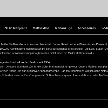
NEU: Maßjeans
Maßsakkos
Maßanzüge
Accessoires
T-Sh
ines Müller Maßhemdes aus feinster Handarbeit. Jedes Hemd und jede Bluse sind ein Einzelstü
 100.000 Kombinationsmöglichkeiten Ihr ganz persönliches Meisterstück. Ob Kent, Button-D
lzahl an individualisierungsmöglichkeiten bietet Ihnen die Müller Maßmanufaktur.
yerischen Hof an der Saale - seit 1954.
ach dem Ökotex® Standard 100 für die Müller Maßmanufaktur gewebt. Unsere Maßhemden pas
wertigen Anzug und zur exklusiven Abendgarderobe. Das Maßnehmen ist wirklich ganz einfac
 die Sicherheit unserer Passformgarantie. Sollten Änderungen an Ihrem Maßhemd oder Maßbl