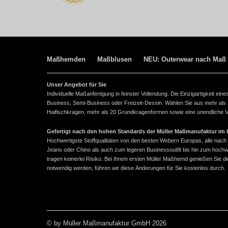
Maßhemden
Maßblusen
NEU: Outerwear nach Maß
Unser Angebot für Sie
Individuelle Maßanfertigung in feinster Vollendung. Die Einzigartigkeit e
Business, Semi-Business oder Freizeit-Dessin. Wählen Sie aus mehr als
Haifischkragen, mehr als 20 Grundkragenformen sowie eine unendliche Vie
Gefertigt nach den hohen Standards der Müller Maßmanufaktur im ba
Hochwertigste Stoffqualitäten von den besten Webern Europas, alle n
Jeans oder Chino als auch zum legeren Businessoutfit bis hin zum hoch
tragen keinerlei Risiko. Bei Ihrem ersten Müller Maßhemd genießen Sie
notwendig werden, führen wir diese Änderungen für Sie kostenlos durch.
© by Müller Maßmanufaktur GmbH 2026