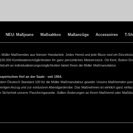
NEU: Maßjeans
Maßsakkos
Maßanzüge
Accessoires
T-Sh
ines Müller Maßhemdes aus feinster Handarbeit. Jedes Hemd und jede Bluse sind ein Einzelstü
 100.000 Kombinationsmöglichkeiten Ihr ganz persönliches Meisterstück. Ob Kent, Button-D
lzahl an individualisierungsmöglichkeiten bietet Ihnen die Müller Maßmanufaktur.
yerischen Hof an der Saale - seit 1954.
ach dem Ökotex® Standard 100 für die Müller Maßmanufaktur gewebt. Unsere Maßhemden pas
wertigen Anzug und zur exklusiven Abendgarderobe. Das Maßnehmen ist wirklich ganz einfac
 die Sicherheit unserer Passformgarantie. Sollten Änderungen an Ihrem Maßhemd oder Maßbl