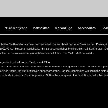
NEU: Maßjeans
Maßsakkos
Maßanzüge
Accessoires
T-Sh
ines Müller Maßhemdes aus feinster Handarbeit. Jedes Hemd und jede Bluse sind ein Einzelstü
 100.000 Kombinationsmöglichkeiten Ihr ganz persönliches Meisterstück. Ob Kent, Button-D
lzahl an individualisierungsmöglichkeiten bietet Ihnen die Müller Maßmanufaktur.
yerischen Hof an der Saale - seit 1954.
ach dem Ökotex® Standard 100 für die Müller Maßmanufaktur gewebt. Unsere Maßhemden pas
wertigen Anzug und zur exklusiven Abendgarderobe. Das Maßnehmen ist wirklich ganz einfac
 die Sicherheit unserer Passformgarantie. Sollten Änderungen an Ihrem Maßhemd oder Maßbl