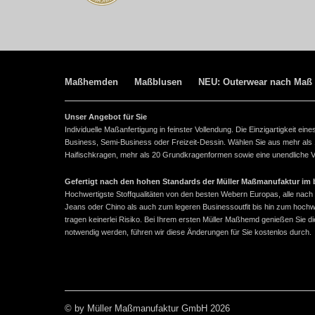
Maßhemden
Maßblusen
NEU: Outerwear nach Maß
Unser Angebot für Sie
Individuelle Maßanfertigung in feinster Vollendung. Die Einzigartigkeit e
Business, Semi-Business oder Freizeit-Dessin. Wählen Sie aus mehr als
Haifischkragen, mehr als 20 Grundkragenformen sowie eine unendliche Vie
Gefertigt nach den hohen Standards der Müller Maßmanufaktur im ba
Hochwertigste Stoffqualitäten von den besten Webern Europas, alle n
Jeans oder Chino als auch zum legeren Businessoutfit bis hin zum hoch
tragen keinerlei Risiko. Bei Ihrem ersten Müller Maßhemd genießen Sie
notwendig werden, führen wir diese Änderungen für Sie kostenlos durch.
© by Müller Maßmanufaktur GmbH 2026